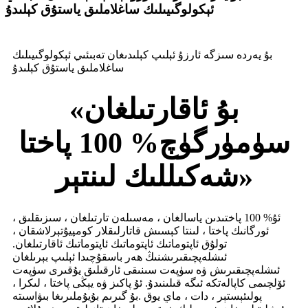
ئېكولوگىيىلىك ساغلاملىق ياستۇق كېلىدۇ
بۇ يەردە سىزگە ئارزۇ ئېلىپ كېلىدىغان تەبىئىي ئېكولوگىيىلىك
ساغلاملىق ياستۇق كېلىدۇ
«بۇ ئاقارتىلغان
سۈمۈرگۈچ% 100 پاختا
شەكىللىك لىنتېر»
ئۇ% 100 پاختىدىن ياسالغان ، مەسىلەن تارتىلغان ، سىزىقلىق ،
ئورگانىك پاختا ، لىنتا كېسىش قاتارلىقلار كومپيۇتېرلاشقان ،
تولۇق ئاپتوماتىك ئاپتوماتىك ئاپتوماتىك ئاقارتىلغان.
ئىشلەپچىقىرىشنىڭ ھەر باسقۇچىدا ئېلىپ بېرىلغان
ئىشلەپچىقىرىش ۋە سۈپەت سىنىقى ئارقىلىق يۇقىرى سۈپەت
ئۆلچىمى كاپالەتكە ئىگە قىلىنىدۇ. ئۇ پاكىز ۋە يېڭى پاختا ، لىكرا ،
پولىئېستېر ، دات ، ماي يوق .بۇ گىرىم بۇيۇملىرىغا بىۋاسىتە