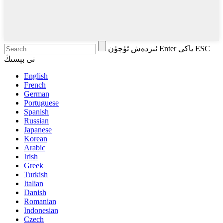
ئىزدەش ئۈچۈن Enter ياكى ESC
نى بېسىڭ
English
French
German
Portuguese
Spanish
Russian
Japanese
Korean
Arabic
Irish
Greek
Turkish
Italian
Danish
Romanian
Indonesian
Czech