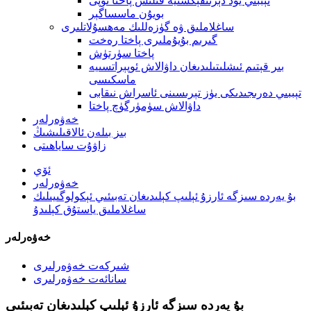
تېببىي يود دېزىنفېكسىيە قىلىش پاختا توپى
بويۇن ماسساگېر
ساغلاملىق ۋە گۈزەللىك مەھسۇلاتلىرى
گىرىم بۇيۇملىرى پاختا رەخت
پاختا سۈرتۈش
بىر قېتىم ئىشلىتىلىدىغان داۋالاش ئوپېراتسىيە
ماسكىسى
تېببىي دەرىجىدىكى يۈز تېرىسىنى ئاسراش نىقابى
داۋالاش سۈمۈرگۈچ پاختا
خەۋەرلەر
بىز بىلەن ئالاقىلىشىڭ
زاۋۇت ساياھىتى
ئۆي
خەۋەرلەر
بۇ يەردە سىزگە ئارزۇ ئېلىپ كېلىدىغان تەبىئىي ئېكولوگىيىلىك
ساغلاملىق ياستۇق كېلىدۇ
خەۋەرلەر
شىركەت خەۋەرلىرى
سانائەت خەۋەرلىرى
بۇ يەردە سىزگە ئارزۇ ئېلىپ كېلىدىغان تەبىئىي