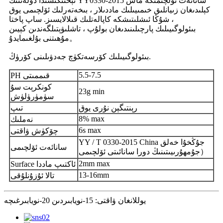
تېخنىكىسىدا دۆلەتنىڭ YY0330-2015 سانائەت ئۆلچىمىگە ماس
كېلىدىغان زىيانلىق خىمىيىلىك ماددىلار ، بىخەتەرلىك ئۆلچىمى يوق
، شۇڭا ئىشلىتىشكە كاپالەتلىك قىلالايسىز. ساپ پاختا
بىئولوگىيىلىك پارچىلىنىدىغان بولۇپ ، تاشلىۋېتىلگەندىن كېيىن
مۇھىتنى بۇلغىمايدۇ。
بىئولوگىيىلىك كۆرسەتكۈچ جەدۋىلىنى كۆرۈڭ.
5.5-7.5
PH قىممىتى
كونكرېت سۇ
23g min
سۈمۈرۈلۈش
رېنتىگېن نۇرى يوق
تىپ
8% max
نەملىك
6s max
چۆكۈش ۋاقتى
YY / T 0330-2015 China جۇڭخۇا خەلق
سانائەت ئۆلچىمى
جۇمھۇرىيىتىنىڭ دورا سانائىتى ئۆلچىمى）
2mm max
Surface ئاكتىپ ماددا
13-16mm
تالا ئۇزۇنلۇقى
يوللانغان ۋاقتى: 15-نويابىردىن 20-نويابىرغىچە