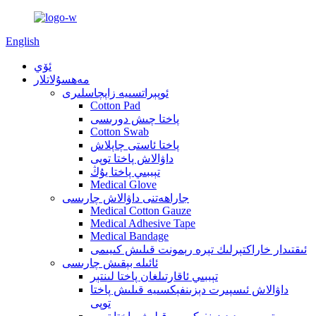
English
ئۆي
مەھسۇلاتلار
ئوپېراتسىيە زاپچاسلىرى
Cotton Pad
پاختا چىش دورىسى
Cotton Swab
پاختا ئاستى چاپلاش
داۋالاش پاختا توپى
تېببىي پاختا يۇڭ
Medical Glove
جاراھەتنى داۋالاش چارىسى
Medical Cotton Gauze
Medical Adhesive Tape
Medical Bandage
ئىقتىدار خاراكتېرلىك تېرە رېمونت قىلىش كىيىمى
ئائىلە بېقىش چارىسى
تېببىي ئاقارتىلغان پاختا لىنتېر
داۋالاش ئىسپىرت دېزىنفېكسىيە قىلىش پاختا
توپى