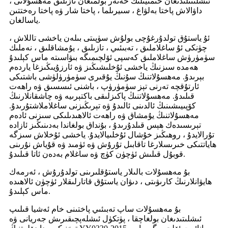
ئىشلىتىلىدىغان خىمىيىلىك خەتەر بولمىغان تازىلىق مەھسۇلاتى ،
داۋالاش پاختا بەلۋاغ ، سىيرىلما ، پاختا شار ۋە پاختا رەختتىن
ياسالغان.
ئۇ ياستۇق تولدۇرغۇچى بولۇش سۈپىتى بىلەن ياخشى تاللاش ،
چۈنكى ئۇ ساغلاملىق ، تەبىئىي ، تازىلىق ، يۇمشاقلىق ، نەملىك
سۈمۈرۈش ساغلاملىق كەسپى ئۆلچىمىگە بىۋاسىتە ماس كېلىدۇ
ھەمدە سىزنىڭ ياخشى ئۇخلىشىڭىز ۋە ئارزۇيىڭىزغا ياردەم
بېرىدۇ. مەھسۇلاتنىڭ سۇنىڭ يۇقىرى سۈمۈرۈلۈشى باشتىكى
ئارتۇقچە تەرنى تېز سۈمۈرۈپ ، باشنى ئىسسىق ۋە راھەت
قىلىدۇ. مەھسۇلاتنىڭ پاكىزلىقى باكتېرىيە ۋە چاشقانلارنىڭ
كۆپىيىشىنىڭ ئالدىنى ئالىدۇ ۋە تېرىڭىزنى ساغلاملاشتۇرىدۇ.
مەھسۇلاتنىڭ يۇمشاق ۋە راھەت ئالاھىدىلىكى سىزنى ئادەم
تېرىسىدەك ھېس قىلدۇرىدۇ ، بۇنداق بولغاندا بەدىنىڭىز ئازادە
تۇرالايدۇ ، روھىڭىز خۇشال ئۇخلىيالايدۇ. ياخشى ئۇخلاش سىزگە
ھاياتتىكى خىرىسلارغا تاقابىل تۇرۇش ۋە ئۈمىد ۋە قۇياش نۇرىنى
قوبۇل قىلىش ئۈچۈن كۈچ ۋە ساغلام بەدەن ئاتا قىلىدۇ.
بۇ مەھسۇلات بالىلار ياستۇقلىرىنى تولدۇرۇش ، ئەرمەك
ھايۋانلارنىڭ كارىۋىتى ، دىۋان ياستۇق قاتارلىقلار ئۈچۈن ئالاھىدە
ماس كېلىدۇ.
بۇ مەھسۇلات ساپ تەبىئىي پاختىنى خام ئەشيا قىلىپ
ئىشلىتىدىغان بولغاچقا ، پۈتكۈل ئىشلەپچىقىرىش جەريانى ۋە