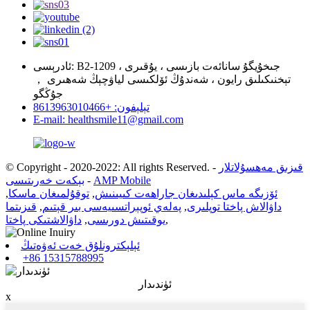
ئادرېسى: B2-1209 ، جىخۇيگۇ سانائەت بازىسى ، يۇقىرى
تېخنىكىلىق رايون ، شەندۇڭ ئۆلكىسى لياۋچېڭ شەھىرى ，
جۇڭگو
تېلېفون: +8613963010466
E-mail: healthsmile11@gmail.com
قىزىق مەھسۇلاتلار
-
© Copyright - 2020-2022: All rights Reserved.
AMP Mobile
-
بېكەت خەرىتىسى
ئۆزىگە ماس كېلىدىغان جاراھەت كىيىنىش
,
توقۇلمىغان ماسكا
,
داۋالاش پاختا توپلىرى
,
پەلەي ئوپېراتسىيەسى بىر قېتىم
,
قىزىتما
,
يوقىتىش دورىسى
,
داۋالاشتىكى پاختا
ئېلېكترونلۇق خەت ئەۋەتىڭ
+86 15315788995
ئۈندىدار
x