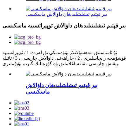
بىر قېتىم ئىشلىتىلىدىغان داۋالاش ماسكىسى
بىر قېتىم ئىشلىتىلىدىغان داۋالاش ئوپېراتسىيە ماسكىسى
ئۇ ئاساسلىق مەھسۇلاتلار تۆۋەندىكى تۈرلەردە: 1 / ئوپېراتسىيە
قوشۇمچە زاپچاسلىرى ، 2 / جاراھەتنى داۋالاش چارىسى ، 3 / ئائىلە
بېقىش چارىسى ، 4 / ساغلاملىق ۋە گۈزەللىك گىرىم بۇيۇملىرى.
بىر قېتىم ئىشلىتىلىدىغان داۋالاش
ماسكىسى