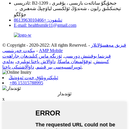
ئادرېسى: B2-1209 ، جىخۇيگۇ سانائەت بازىسى ، يۇقىرى
تېخنىكىلىق رايون ، شەندۇڭ ئۆلكىسى لياۋچېڭ شەھىرى ，
جۇڭگو
تېلېفون: +8613963010466
E-mail: healthsmile11@gmail.com
قىزىق مەھسۇلاتلار
-
© Copyright - 2020-2022: All rights Reserved.
AMP Mobile
-
بېكەت خەرىتىسى
قىزىتما يوقىتىش دورىسى
,
ئۆزىگە ماس كېلىدىغان جاراھەت
كىيىنىش
,
توقۇلمىغان ماسكا
,
داۋالاش پاختا توپلىرى
,
پەلەي
,
ئوپېراتسىيەسى بىر قېتىم
,
داۋالاشتىكى پاختا
ئېلېكترونلۇق خەت ئەۋەتىڭ
+86 15315788995
ئۈندىدار
x