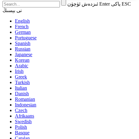
ئىزدەش ئۈچۈن Enter ياكى ESC
نى بېسىڭ
English
French
German
Portuguese
Spanish
Russian
Japanese
Korean
Arabic
Irish
Greek
Turkish
Italian
Danish
Romanian
Indonesian
Czech
Afrikaans
Swedish
Polish
Basque
Catalan