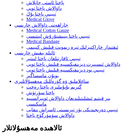
پاختا ئاستى چاپلاش
داۋالاش پاختا توپى
تېببىي پاختا يۇڭ
Medical Glove
جاراھەتنى داۋالاش چارىسى
Medical Cotton Gauze
تېببىي پاختا يېپىشتۇرۇش لېنتىسى
Medical Bandage
ئىقتىدار خاراكتېرلىك تېرە رېمونت قىلىش كىيىمى
ئائىلە بېقىش چارىسى
تېببىي ئاقارتىلغان پاختا لىنتېر
داۋالاش ئىسپىرت دېزىنفېكسىيە قىلىش پاختا توپى
تېببىي يود دېزىنفېكسىيە قىلىش پاختا توپى
بويۇن ماسساگېر
ساغلاملىق ۋە گۈزەللىك مەھسۇلاتلىرى
گىرىم بۇيۇملىرى پاختا رەخت
پاختا سۈرتۈش
بىر قېتىم ئىشلىتىلىدىغان داۋالاش ئوپېراتسىيە
ماسكىسى
تېببىي دەرىجىدىكى يۈز تېرىسىنى ئاسراش نىقابى
داۋالاش سۈمۈرگۈچ پاختا
ئالاھىدە مەھسۇلاتلار