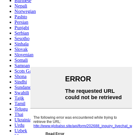
Burmese
Nepali
Norwegian
Pashto
Persian
Punjabi
Serbian
Sesotho
Sinhala
Slovak
Slovenian
Somali
Samoan
Scots Gaelic
Shona
Sindhi
Sundanese
Swahili
Tajik
Tamil
Telugu
Thai
Ukrainian
Urdu
Uzbek