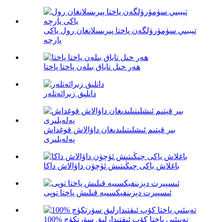
تېببىي سۈمۈرۈلگەن پاختا پىرىسلانغان رول ياكى
پارچە
ھەر خىل تاياق بىلەن پاختا پاختا
دانلىق زىرائەتلەر
بىر قېتىم ئىشلىتىلىدىغان داۋالاش قوغداش
پەلەيلىرى
باغلاش ياكى چىڭىتىش ئۈچۈن داۋالاش داكا
ئىسپىرت دېزىنفېكسىيە قىلىش پاختا توپى
100% تەبىئىي پاختا كۆپ ئىقتىدارلىق سۈرتكۈچ