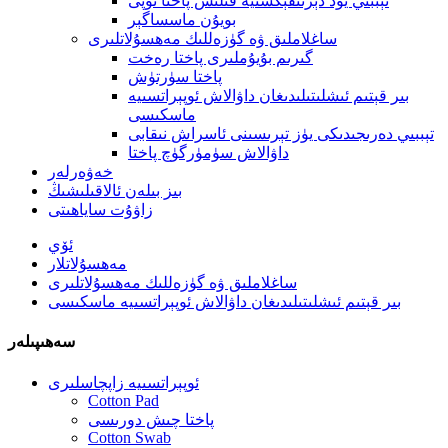
تېببىي يود دېزىنفېكسىيە قىلىش پاختا توپى
بويۇن ماسساگېر
ساغلاملىق ۋە گۈزەللىك مەھسۇلاتلىرى
گىرىم بۇيۇملىرى پاختا رەخت
پاختا سۈرتۈش
بىر قېتىم ئىشلىتىلىدىغان داۋالاش ئوپېراتسىيە
ماسكىسى
تېببىي دەرىجىدىكى يۈز تېرىسىنى ئاسراش نىقابى
داۋالاش سۈمۈرگۈچ پاختا
خەۋەرلەر
بىز بىلەن ئالاقىلىشىڭ
زاۋۇت ساياھىتى
ئۆي
مەھسۇلاتلار
ساغلاملىق ۋە گۈزەللىك مەھسۇلاتلىرى
بىر قېتىم ئىشلىتىلىدىغان داۋالاش ئوپېراتسىيە ماسكىسى
سەھىپىلەر
ئوپېراتسىيە زاپچاسلىرى
Cotton Pad
پاختا چىش دورىسى
Cotton Swab