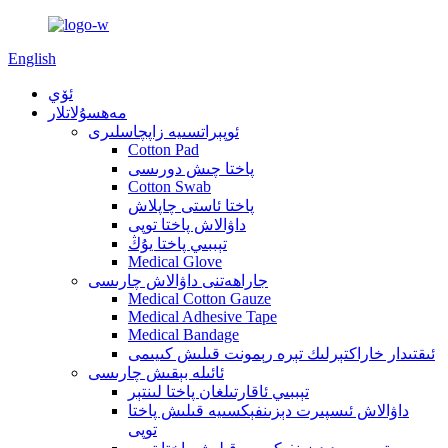
English
ئۆي
مەھسۇلاتلار
ئوپېراتسىيە زاپچاسلىرى
Cotton Pad
پاختا چىش دورىسى
Cotton Swab
پاختا ئاستى چاپلاش
داۋالاش پاختا توپى
تېببىي پاختا يۇڭ
Medical Glove
جاراھەتنى داۋالاش چارىسى
Medical Cotton Gauze
Medical Adhesive Tape
Medical Bandage
ئىقتىدار خاراكتېرلىك تېرە رېمونت قىلىش كىيىمى
ئائىلە بېقىش چارىسى
تېببىي ئاقارتىلغان پاختا لىنتېر
داۋالاش ئىسپىرت دېزىنفېكسىيە قىلىش پاختا
توپى