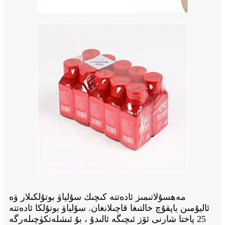
مەھسۇلاتىمىز ئادەتتە كىچىك سۇلياۋ بوتۇلكىلار ۋە
ئاليۇمىن ياپقۇچ خالتىغا قاچىلانغان. سۇلياۋ بوتۇلكا ئادەتتە
25 پاختا شارنى ئۆز ئىچىگە ئالىدۇ ، بۇ ئىشلەتكۈچىلەرگە