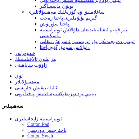
تېببىي يود دېزىنفېكسىيە قىلىش پاختا توپى
بويۇن ماسساگېر
ساغلاملىق ۋە گۈزەللىك مەھسۇلاتلىرى
گىرىم بۇيۇملىرى پاختا رەخت
پاختا سۈرتۈش
بىر قېتىم ئىشلىتىلىدىغان داۋالاش ئوپېراتسىيە
ماسكىسى
تېببىي دەرىجىدىكى يۈز تېرىسىنى ئاسراش نىقابى
داۋالاش سۈمۈرگۈچ پاختا
خەۋەرلەر
بىز بىلەن ئالاقىلىشىڭ
زاۋۇت ساياھىتى
ئۆي
مەھسۇلاتلار
ئائىلە بېقىش چارىسى
تېببىي يود دېزىنفېكسىيە قىلىش پاختا توپى
سەھىپىلەر
ئوپېراتسىيە زاپچاسلىرى
Cotton Pad
پاختا چىش دورىسى
Cotton Swab