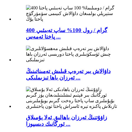
400 گرام / رول 100% ساپ تەبىئىي
پاختا ئەمەس ...
داۋالاش بىر تەرەپ قىلىش تەمىناتىنىڭ
ئەرزان باھا تىزىملىكى ...
زاۋۇتنىڭ ئەرزان باھالىق ئەلا يۇمىلاق
ئورگانىك دىسپوزا ...