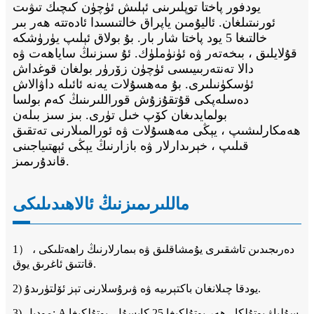
يودفور پاختا توپلىرىنى ئېلىش ئۈچۈن كىچىك تىۋىت
ئورنىتىلغان. ئاليۇمىن ياپراق خالتىسىدا ئادەتتە ھەر بىر
خالتىغا 5 يود پاختا شار بار. بۇ بولاق ئېلىپ يۈرۈشكە
قۇلايلىق ، بىخەتەر ۋە ئۈنۈملۈك. ئۇ سىزنىڭ ساياھەت ۋە
دالا تەنتەربىيىسى ئۈچۈن زۆرۈر بولغان قوغداش
ئۈسكۈنىلىرى. بۇ مەھسۇلات يەنە ئائىلە داۋالاش
دەسلەپكى قۇتقۇزۇش قوراللىرىنىڭ كەم بولسا
بولمايدىغان كۆپ خىل تۈرى. بىز سىز بىلەن
ھەمكارلىشىپ ، يېڭى مەھسۇلات ۋە ئورالمىلارنى تەتقىق
قىلىپ ، خېرىدارلار ۋە بازارنىڭ يېڭى ئېھتىياجىنى
قاندۇرىمىز.
ماللىرىمىزنىڭ ئالاھىدىلىكى
1） دەرىجىدىن تاشقىرى يۇمشاقلىق ۋە بىمارلارنىڭ راھەتلىكى ،
قاتتىق ئاغرىق يوق.
2) يودقا چىلانغان باكتېرىيە ۋە ۋىرۇسلارنى تېز ئۆلتۈرىدۇ.
3) مودېل: A سۇلياۋ بوتۇلكا ، ھەر بوتۇلكىغا 25 كاپسۇل. بوتۇلكىغا