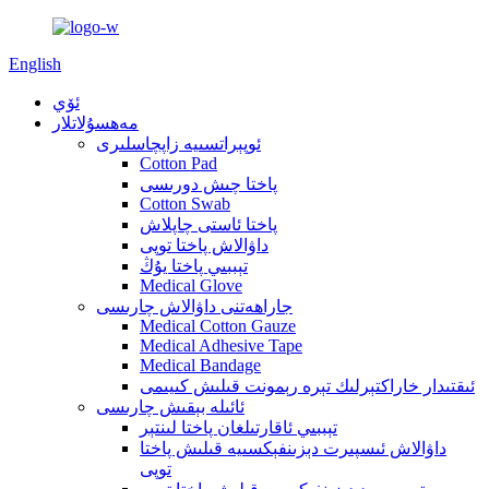
English
ئۆي
مەھسۇلاتلار
ئوپېراتسىيە زاپچاسلىرى
Cotton Pad
پاختا چىش دورىسى
Cotton Swab
پاختا ئاستى چاپلاش
داۋالاش پاختا توپى
تېببىي پاختا يۇڭ
Medical Glove
جاراھەتنى داۋالاش چارىسى
Medical Cotton Gauze
Medical Adhesive Tape
Medical Bandage
ئىقتىدار خاراكتېرلىك تېرە رېمونت قىلىش كىيىمى
ئائىلە بېقىش چارىسى
تېببىي ئاقارتىلغان پاختا لىنتېر
داۋالاش ئىسپىرت دېزىنفېكسىيە قىلىش پاختا
توپى