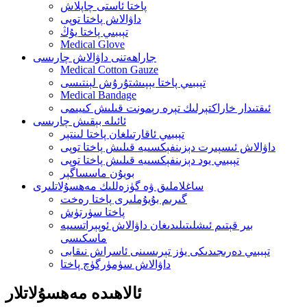
پاختا ئاستى چاپلاش
داۋالاش پاختا توپى
تېببىي پاختا يۇڭ
Medical Glove
جاراھەتنى داۋالاش چارىسى
Medical Cotton Gauze
تېببىي پاختا يېپىشتۇرۇش لېنتىسى
Medical Bandage
ئىقتىدار خاراكتېرلىك تېرە رېمونت قىلىش كىيىمى
ئائىلە بېقىش چارىسى
تېببىي ئاقارتىلغان پاختا لىنتېر
داۋالاش ئىسپىرت دېزىنفېكسىيە قىلىش پاختا توپى
تېببىي يود دېزىنفېكسىيە قىلىش پاختا توپى
بويۇن ماسساگېر
ساغلاملىق ۋە گۈزەللىك مەھسۇلاتلىرى
گىرىم بۇيۇملىرى پاختا رەخت
پاختا سۈرتۈش
بىر قېتىم ئىشلىتىلىدىغان داۋالاش ئوپېراتسىيە
ماسكىسى
تېببىي دەرىجىدىكى يۈز تېرىسىنى ئاسراش نىقابى
داۋالاش سۈمۈرگۈچ پاختا
ئالاھىدە مەھسۇلاتلار