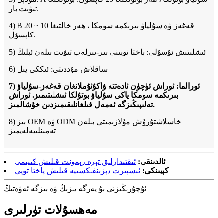
تىۋىت بار.
4) B قەغەز ۋە سۇلياۋ بىرىكمە سومكا ، ھەر خالتىغا 10 ~ 20
كاپسۇل.
5) ئىشلىتىش ئۇسۇلى: پاختا توپىنى بىر-بىرلەپ تىۋىت بىلەن ئېلىڭ
6) ساقلاش مۇددىتى: ئىككى يىل
7) ئورالما: ئوراش ئۈچۈن ئادەتتە ۋاكۇئۇملانغان قەغەز-سۇلياۋ
بىرىكمە سومكا ياكى سۇلياۋ بوتۇلكا ئىشلىتىمىز. ئوراش
تەلىپىڭىزگە ئەمەل قىلغانلىقىمىزدىن خۇشالمىز.
8) بىز OEM ۋە ODM خاسلاشتۇرۇش مۇلازىمىتى بىلەن
تەمىنلىيەلەيمىز
ئالدىنقى:
ئىقتىدارلىق تېرە رېمونت قىلىش كىيىمى
كېيىنكى:
ئىسپىرت دېزىنفېكسىيە قىلىش پاختا توپى
ئۇچۇرىڭىزنى بۇ يەرگە يېزىڭ ۋە بىزگە ئەۋەتىڭ
مەھسۇلات تۈرلىرى