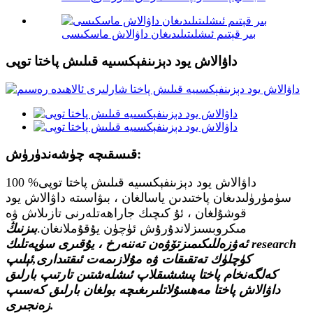
بىر قېتىم ئىشلىتىلىدىغان داۋالاش ماسكىسى
داۋالاش يود دېزىنفېكسىيە قىلىش پاختا توپى
قىسقىچە چۈشەندۈرۈش:
داۋالاش يود دېزىنفېكسىيە قىلىش پاختا توپى% 100
سۈمۈرۈلىدىغان پاختىدىن ياسالغان ، بىۋاسىتە داۋالاش يود
قوشۇلغان ، ئۇ كىچىك جاراھەتلەرنى تازىلاش ۋە
مىكروبسىزلاندۇرۇش ئۈچۈن يۇقۇملانغان.
بىزنىڭ
ئەۋزەللىكىمىز
تۆۋەن تەننەرخ ، يۇقىرى سۈپەتلىك research
كۈچلۈك تەتقىقات ۋە مۇلازىمەت ئىقتىدارى
,
ئېلىپ
كەلگەن
خام پاختا پىششىقلاپ ئىشلەشتىن تارتىپ بارلىق
داۋالاش پاختا مەھسۇلاتلىرىغىچە بولغان بارلىق كەسىپ
زەنجىرى.