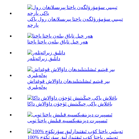
تېببىي سۈمۈرۈلگەن پاختا پىرىسلانغان رول ياكى
پارچە
ھەر خىل تاياق بىلەن پاختا پاختا
دانلىق زىرائەتلەر
بىر قېتىم ئىشلىتىلىدىغان داۋالاش قوغداش
پەلەيلىرى
باغلاش ياكى چىڭىتىش ئۈچۈن داۋالاش داكا
ئىسپىرت دېزىنفېكسىيە قىلىش پاختا توپى
100% تەبىئىي پاختا كۆپ ئىقتىدارلىق سۈرتكۈچ