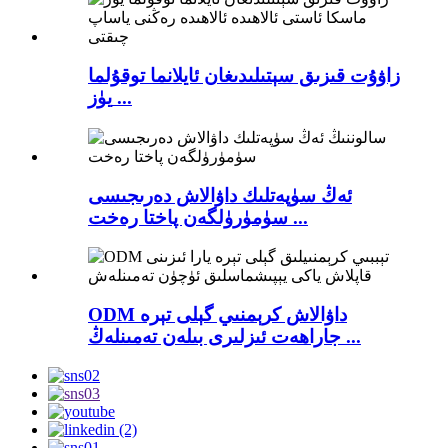
زاۋۇت قىزىق سېتىلىدىغان ئايلانما توقۇلما
يۈز ...
ئەڭ سۈپەتلىك داۋالاش دەرىجىسى
سۈمۈرۈلگەن پاختا رەخت ...
ODM داۋالاش كرېمنىي گېلى تېرە
جاراھەت ئىزلىرى بىلەن تەمىنلەڭ ...