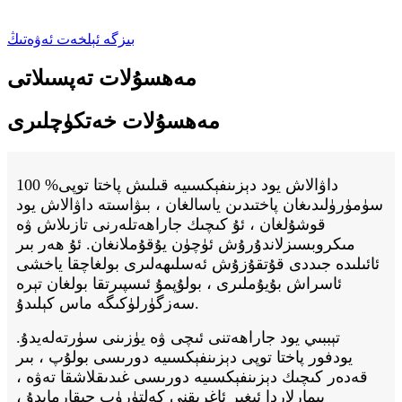
بىزگە ئېلخەت ئەۋەتىڭ
مەھسۇلات تەپسىلاتى
مەھسۇلات خەتكۈچلىرى
داۋالاش يود دېزىنفېكسىيە قىلىش پاختا توپى% 100
سۈمۈرۈلىدىغان پاختىدىن ياسالغان ، بىۋاسىتە داۋالاش يود
قوشۇلغان ، ئۇ كىچىك جاراھەتلەرنى تازىلاش ۋە
مىكروبسىزلاندۇرۇش ئۈچۈن يۇقۇملانغان. ئۇ ھەر بىر
ئائىلىدە جىددى قۇتقۇزۇش ئەسلىھەلىرى بولغاچقا ياخشى
ئاسراش بۇيۇملىرى ، بولۇپمۇ ئىسپىرتقا بولغان تېرە
سەزگۈرلۈكىگە ماس كېلىدۇ.
تېببىي يود جاراھەتنى ئىچى ۋە يۈزىنى سۈرتەلەيدۇ.
يودفور پاختا توپى دېزىنفېكسىيە دورىسى بولۇپ ، بىر
قەدەر كىچىك دېزىنفېكسىيە دورىسى غىدىقلاشقا تەۋە ،
بىمارلاردا ئېغىر ئاغرىقنى كەلتۈرۈپ چىقارمايدۇ ،