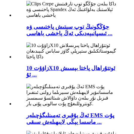
جۇڭگونىڭ توپ سېتىش پاختىسى ۋە
ئىسپانىيەدىكى ئەڭ ياخشى باھاسى ...
زاۋۇت 10X10 ئوتتۇراھال پاختا بېسىش
ئۇ ...
ئەڭ يۇقىرى تەمىنلىگۈچىلەر EMS پۇت
ماسسا يېڭى لايىھىلەش سىقى ...