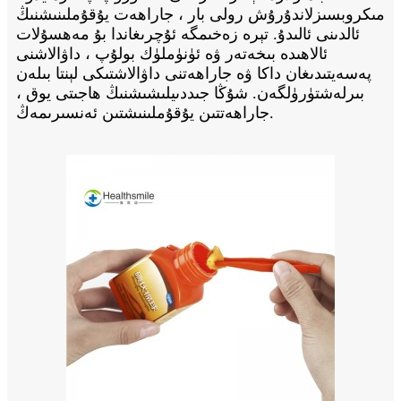
مىكروبسىزلاندۇرۇش رولى بار ، جاراھەت يۇقۇملىنىشنىڭ
ئالدىنى ئالىدۇ. تېرە زەخىمگە ئۇچرىغاندا بۇ مەھسۇلات
ئالاھىدە بىخەتەر ۋە ئۈنۈملۈك بولۇپ ، داۋالاشنى
پەسەيتىدىغان داكا ۋە جاراھەتنى داۋالاشتىكى لېنتا بىلەن
بىرلەشتۈرۈلگەن. شۇڭا جىددىيلىشىشنىڭ ھاجىتى يوق ،
جاراھەتتىن يۇقۇملىنىشتىن ئەنسىرىمەڭ.